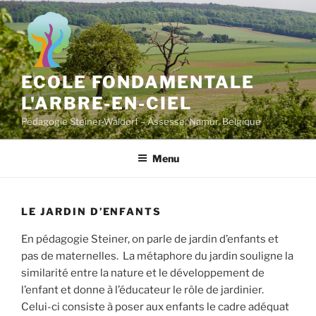
Aller
au
contenu
principal
ECOLE FONDAMENTALE
L'ARBRE-EN-CIEL
Pédagogie Steiner-Waldorf – Assesse, Namur, Belgique
Menu
LE JARDIN D’ENFANTS
En pédagogie Steiner, on parle de jardin d’enfants et
pas de maternelles. La métaphore du jardin souligne la
similarité entre la nature et le développement de
l’enfant et donne à l’éducateur le rôle de jardinier.
Celui-ci consiste à poser aux enfants le cadre adéquat