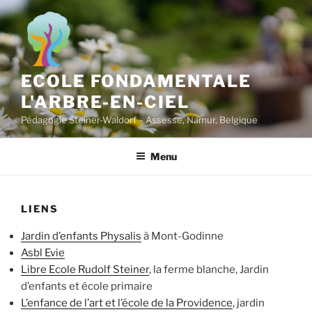
Aller
au
contenu
principal
ECOLE FONDAMENTALE
L'ARBRE-EN-CIEL
Pédagogie Steiner-Waldorf – Assesse, Namur, Belgique
Menu
LIENS
Jardin d’enfants Physalis
à Mont-Godinne
Asbl Evie
Libre Ecole Rudolf Steiner
, la ferme blanche, Jardin
d’enfants et école primaire
L’enfance de l’art et l’école de la Providence
, jardin