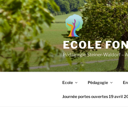
Aller
au
contenu
principal
ECOLE FO
Pédagogie Steiner-Waldorf – A
Ecole
Pédagogie
En
Journée portes ouvertes 19 avril 