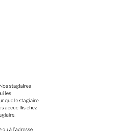
 Nos stagiaires
ui les
 que le stagiaire
as accueillis chez
agiaire.
e
ou à l’adresse